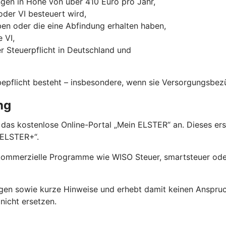
gen in Höhe von über 410 Euro pro Jahr,
oder VI besteuert wird,
aben oder die eine Abfindung erhalten haben,
 VI,
 Steuerpflicht in Deutschland und
bepflicht besteht – insbesondere, wenn sie Versorgungsbez
ng
 das kostenlose Online-Portal „Mein ELSTER“ an. Dieses er
nELSTER+“.
 kommerzielle Programme wie WISO Steuer, smartsteuer oder
ngen sowie kurze Hinweise und erhebt damit keinen Anspruc
nicht ersetzen.