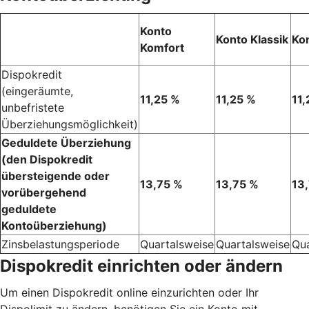
Konto
Konto Klassik
Kon
Komfort
Dispokredit
(eingeräumte,
11,25 %
11,25 %
11,
unbefristete
Überziehungsmöglichkeit)
Geduldete Überziehung
(den Dispokredit
übersteigende oder
13,75 %
13,75 %
13
vorübergehend
geduldete
Kontoüberziehung)
Zinsbelastungsperiode
Quartalsweise
Quartalsweise
Qua
Dispokredit einrichten oder ändern
Um einen Dispokredit online einzurichten oder Ihr
Dispolimit zu ändern, benötigen Sie ein Konto mit